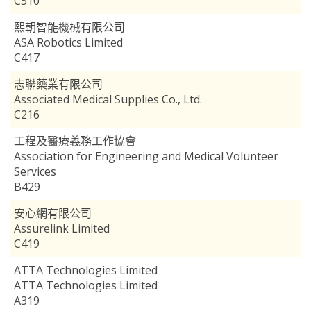
C510
熙朝智能機械有限公司
ASA Robotics Limited
C417
志聯藥業有限公司
Associated Medical Supplies Co., Ltd.
C216
工程及醫療義務工作協會
Association for Engineering and Medical Volunteer
Services
B429
安心網有限公司
Assurelink Limited
C419
ATTA Technologies Limited
ATTA Technologies Limited
A319