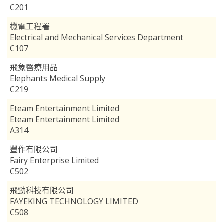
C201
機電工程署
Electrical and Mechanical Services Department
C107
飛象醫療用品
Elephants Medical Supply
C219
Eteam Entertainment Limited
Eteam Entertainment Limited
A314
豐作有限公司
Fairy Enterprise Limited
C502
飛勁科技有限公司
FAYEKING TECHNOLOGY LIMITED
C508