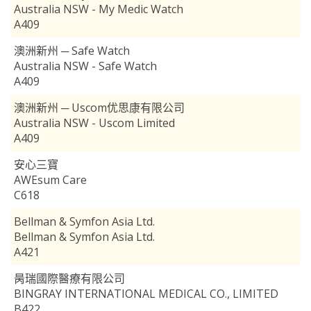
Australia NSW - My Medic Watch
A409
澳洲新州 ─ Safe Watch
Australia NSW - Safe Watch
A409
澳洲新州 ─ Uscom优思康有限公司
Australia NSW - Uscom Limited
A409
安心三寶
AWEsum Care
C618
Bellman & Symfon Asia Ltd.
Bellman & Symfon Asia Ltd.
A421
昺瑞國際醫療有限公司
BINGRAY INTERNATIONAL MEDICAL CO., LIMITED
B422