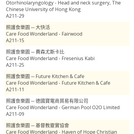
Otorhinolaryngology - Head and neck surgery, The
Chinese University of Hong Kong
A211-29
照護食樂園 ─ 大快活
Care Food Wonderland - Fairwood
A211-15
照護食樂園 ─ 費森尤斯卡比
Care Food Wonderland - Fresenius Kabi
A211-25
照護食樂園 ─ Future Kitchen & Cafe
Care Food Wonderland - Future Kitchen & Cafe
A211-11
照護食樂園 ─ 德國寶電商貿易有限公司
Care Food Wonderland - German Pool O2O Limited
A211-09
照護食樂園 ─ 基督教靈實協會
Care Food Wonderland - Haven of Hope Christian