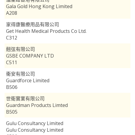
Gala Gold Hong Kong Limited
A208
家得康醫療用品有限公司
Get Health Medical Products Co Ltd.
C312
翹弦有限公司
GSBE COMPANY LTD
C511
衞安有限公司
Guardforce Limited
B506
世衛實業有限公司
Guardman Products Limted
B505
Gulu Consultancy Limited
Gulu Consultancy Limited