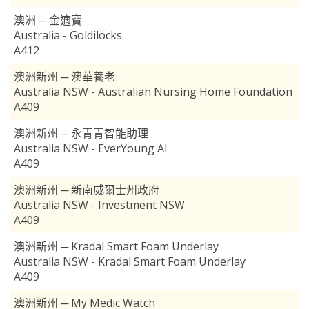
澳洲 ─ 金適寶
Australia - Goldilocks
A412
澳洲新州 ─ 澳華養老
Australia NSW - Australian Nursing Home Foundation
A409
澳洲新州 ─ 永青青智能助理
Australia NSW - EverYoung AI
A409
澳洲新州 ─ 新南威爾士州政府
Australia NSW - Investment NSW
A409
澳洲新州 ─ Kradal Smart Foam Underlay
Australia NSW - Kradal Smart Foam Underlay
A409
澳洲新州 ─ My Medic Watch