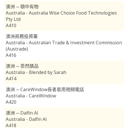
澳洲 ─ 頤中有物
Australia - Australia Wise Choice Food Technologies
Pty Ltd
A410
澳洲商務投資署
Australia - Australian Trade & Investment Commission
(Austrade)
A416
澳洲 ─ 思然膳品
Australia - Blended by Sarah
A414
澳洲 ─ CareWindow長者易用視頻電話
Australia - CareWindow
A420
澳洲 ─ Dalfin AI
Australia - Dalfin AI
A418