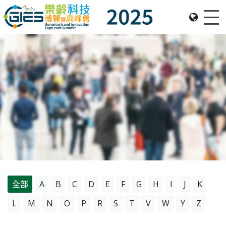
Me
Date: Expo: 20-23 Nov 2025, Venue: Hall 1A-C, HKCEC
全部
A
B
C
D
E
F
G
H
I
J
K
L
M
N
O
P
R
S
T
V
W
Y
Z