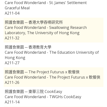
Care Food Wonderland - St. James' Settlement
Graceful Meal
A211-04
照護食樂園 ─ 香港大學吞嚥研究所
Care Food Wonderland - Swallowing Research
Laboratory, The University of Hong Kong
A211-32
照護食樂園 ─ 香港教育大學
Care Food Wonderland - The Education University of
Hong Kong
A211-27
照護食樂園 ─ The Project Futurus x 軟餐俠
Care Food Wonderland - The Project Futurus x 軟餐俠
A211-26
照護食樂園 ─ 東華三院 CookEasy
Care Food Wonderland - TWGHs CookEasy
A211-14