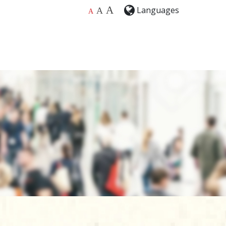
A
Languages
A
A