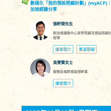
數碼化「我的預設照顧計劃」(myACP)
加坡經驗分享
張軒榮先生
新加坡護聯中心安寧照顧及預設照顧
經理
講者簡介
重溫簡報
吳雯賢女士
聖雅各福群會副總幹事
講者簡介