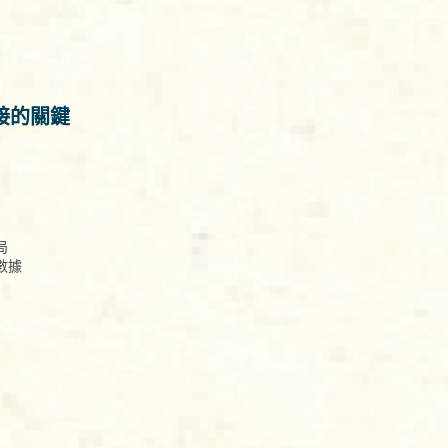
接的關鍵
局
數據