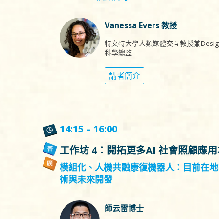
Vanessa Evers 教授
特文特大學人類媒體交互教授兼Design
科學總監
講者簡介
14:15 – 16:00
工作坊 4：開拓更多AI 社會照顧應
模組化、人機共融康復機器人：目前在地
術與未來開發
師云雷博士