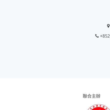
+852
聯合主辦