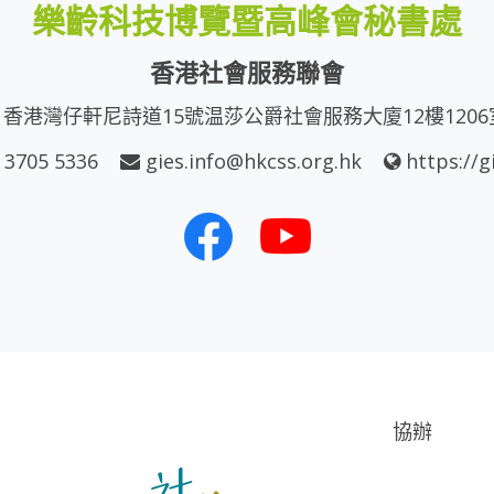
樂齡科技博覽暨高峰會秘書處
香港社會服務聯會
香港灣仔軒尼詩道15號温莎公爵社會服務大廈12樓1206
 3705 5336
gies.info@hkcss.org.hk
https://g
協辦